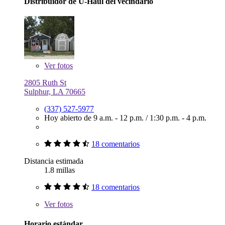
Distribuidor de U-Haul del vecindario
Ver
fotos
2805 Ruth St
Sulphur, LA 70665
(337) 527-5977
Hoy abierto de
9 a.m. - 12 p.m.
/
1:30 p.m. - 4 p.m.
18 comentarios
Distancia estimada
1.8 millas
18 comentarios
Ver
fotos
Horario estándar