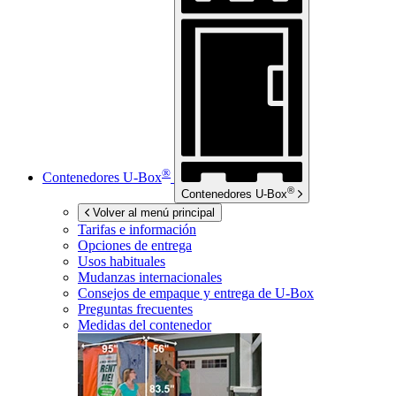
®
Contenedores
U-Box
®
Contenedores
U-Box
Volver al menú principal
Tarifas e información
Opciones de entrega
Usos habituales
Mudanzas internacionales
Consejos de empaque y entrega de
U-Box
Preguntas frecuentes
Medidas del contenedor