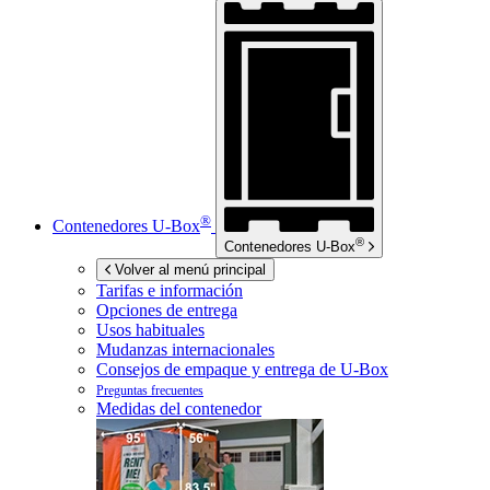
®
Contenedores
U-Box
®
Contenedores
U-Box
Volver al menú principal
Tarifas e información
Opciones de entrega
Usos habituales
Mudanzas internacionales
Consejos de empaque y entrega de
U-Box
Preguntas frecuentes
Medidas del contenedor