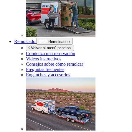
Remolcado
Remolcado
Volver al menú principal
Comienza una reservación
Videos instructivos
Consejos sobre cómo remolcar
Preguntas frecuentes
Enganches y accesorios