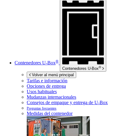
®
Contenedores
U-Box
®
Contenedores
U-Box
Volver al menú principal
Tarifas e información
Opciones de entrega
Usos habituales
Mudanzas internacionales
Consejos de empaque y entrega de
U-Box
Preguntas frecuentes
Medidas del contenedor