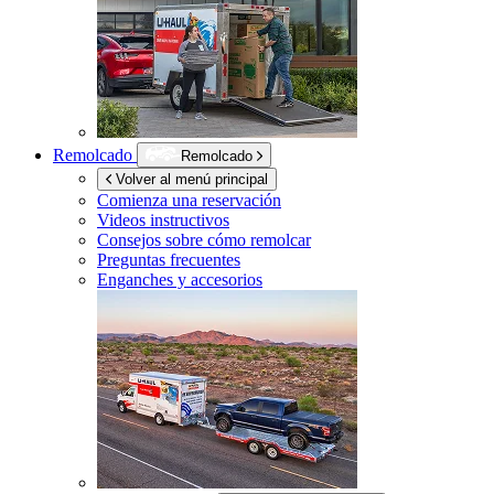
Remolcado
Remolcado
Volver al menú principal
Comienza una reservación
Videos instructivos
Consejos sobre cómo remolcar
Preguntas frecuentes
Enganches y accesorios