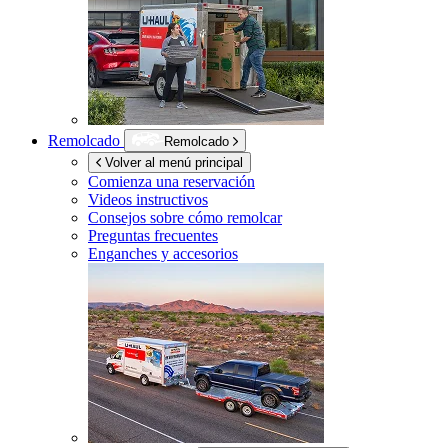
Remolcado
Remolcado
Volver al menú principal
Comienza una reservación
Videos instructivos
Consejos sobre cómo remolcar
Preguntas frecuentes
Enganches y accesorios