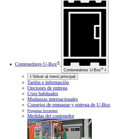
®
Contenedores
U-Box
®
Contenedores
U-Box
Volver al menú principal
Tarifas e información
Opciones de entrega
Usos habituales
Mudanzas internacionales
Consejos de empaque y entrega de
U-Box
Preguntas frecuentes
Medidas del contenedor