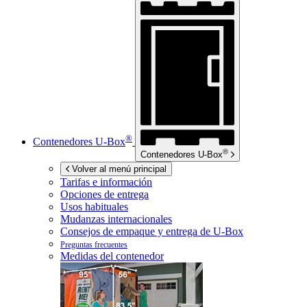
®
Contenedores
U-Box
®
Contenedores
U-Box
Volver al menú principal
Tarifas e información
Opciones de entrega
Usos habituales
Mudanzas internacionales
Consejos de empaque y entrega de
U-Box
Preguntas frecuentes
Medidas del contenedor