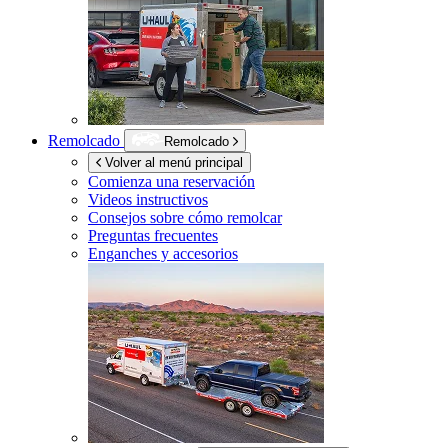
Remolcado
Remolcado
Volver al menú principal
Comienza una reservación
Videos instructivos
Consejos sobre cómo remolcar
Preguntas frecuentes
Enganches y accesorios