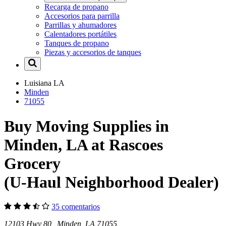
Recarga de propano
Accesorios para parrilla
Parrillas y ahumadores
Calentadores portátiles
Tanques de propano
Piezas y accesorios de tanques
Luisiana
LA
Minden
71055
Buy Moving Supplies in
Minden, LA at Rascoes
Grocery
(U-Haul Neighborhood Dealer)
35 comentarios
12103 Hwy 80 Minden, LA 71055