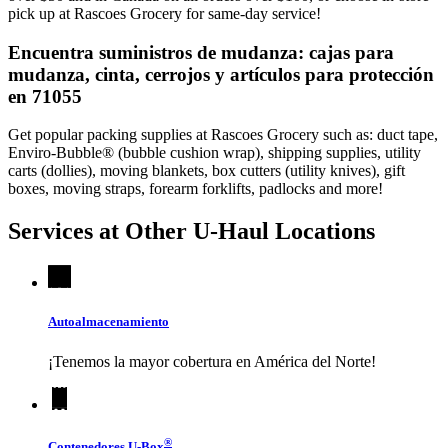
pick up at Rascoes Grocery for same-day service!
Encuentra suministros de mudanza: cajas para
mudanza, cinta, cerrojos y artículos para protección
en 71055
Get popular packing supplies at Rascoes Grocery such as: duct tape,
Enviro-Bubble® (bubble cushion wrap), shipping supplies, utility
carts (dollies), moving blankets, box cutters (utility knives), gift
boxes, moving straps, forearm forklifts, padlocks and more!
Services at Other
U-Haul
Locations
Autoalmacenamiento
¡Tenemos la mayor cobertura en América del Norte!
®
Contenedores
U-Box