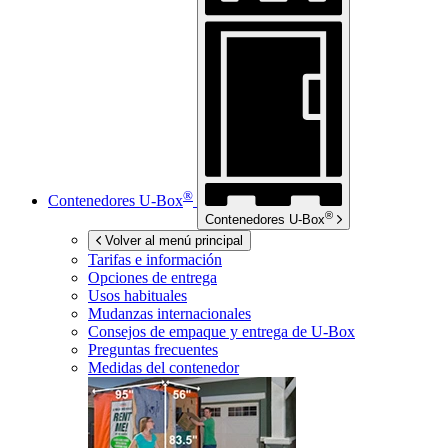
®
Contenedores
U-Box
®
Contenedores
U-Box
Volver al menú principal
Tarifas e información
Opciones de entrega
Usos habituales
Mudanzas internacionales
Consejos de empaque y entrega de
U-Box
Preguntas frecuentes
Medidas del contenedor