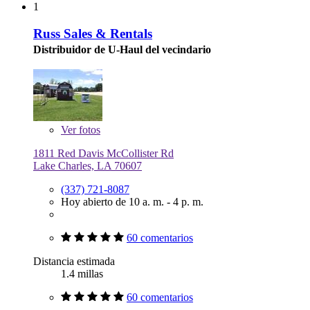
1
Russ Sales & Rentals
Distribuidor de U-Haul del vecindario
Ver
fotos
1811 Red Davis McCollister Rd
Lake Charles, LA 70607
(337) 721-8087
Hoy abierto de 10 a. m. - 4 p. m.
60 comentarios
Distancia estimada
1.4 millas
60 comentarios