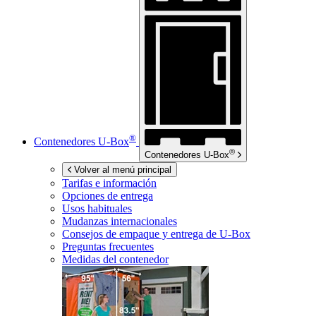
®
Contenedores
U-Box
®
Contenedores
U-Box
Volver al menú principal
Tarifas e información
Opciones de entrega
Usos habituales
Mudanzas internacionales
Consejos de empaque y entrega de
U-Box
Preguntas frecuentes
Medidas del contenedor