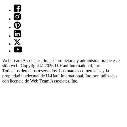
Web Team Associates, Inc. es propietaria y administradora de este
sitio web. Copyright © 2026
U-Haul
International, Inc.
Todos los derechos reservados.
Las marcas comerciales y la
propiedad intelectual de
U-Haul
International, Inc. son utilizadas
con licencia de Web Team Associates, Inc.
®
Air-Cushioned Ride
Arbitraje
Política de privacidad
Términos de uso
Política de retirada por violación de los derechos de autor
No vender ni compartir mi información personal
Ubicaciones de
U-Haul