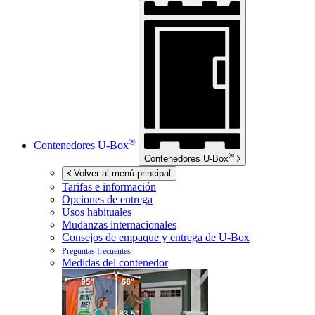
®
Contenedores
U-Box
®
Contenedores
U-Box
Volver al menú principal
Tarifas e información
Opciones de entrega
Usos habituales
Mudanzas internacionales
Consejos de empaque y entrega de
U-Box
Preguntas frecuentes
Medidas del contenedor