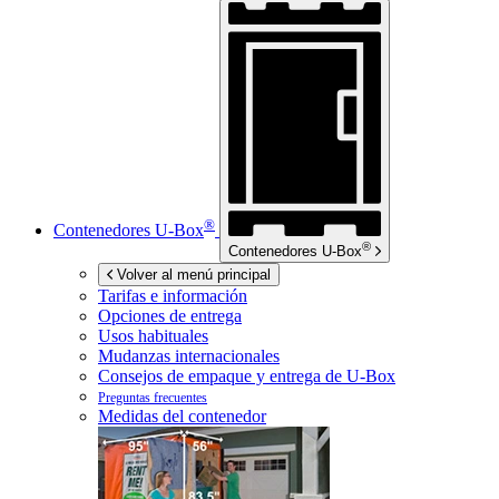
®
Contenedores
U-Box
®
Contenedores
U-Box
Volver al menú principal
Tarifas e información
Opciones de entrega
Usos habituales
Mudanzas internacionales
Consejos de empaque y entrega de
U-Box
Preguntas frecuentes
Medidas del contenedor