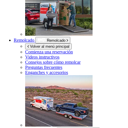
Remolcado
Remolcado
Volver al menú principal
Comienza una reservación
Videos instructivos
Consejos sobre cómo remolcar
Preguntas frecuentes
Enganches y accesorios