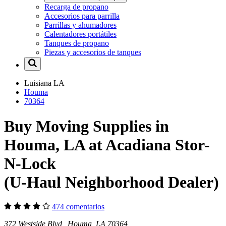
Recarga de propano
Accesorios para parrilla
Parrillas y ahumadores
Calentadores portátiles
Tanques de propano
Piezas y accesorios de tanques
Luisiana
LA
Houma
70364
Buy Moving Supplies in
Houma, LA at Acadiana Stor-
N-Lock
(U-Haul Neighborhood Dealer)
474 comentarios
372 Westside Blvd Houma, LA 70364