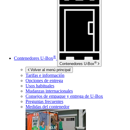
®
Contenedores
U-Box
®
Contenedores
U-Box
Volver al menú principal
Tarifas e información
Opciones de entrega
Usos habituales
Mudanzas internacionales
Consejos de empaque y entrega de
U-Box
Preguntas frecuentes
Medidas del contenedor