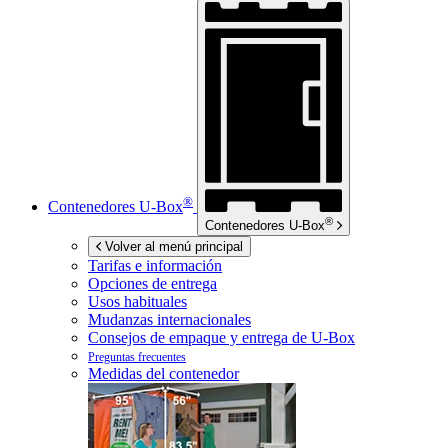
®
Contenedores
U-Box
®
Contenedores
U-Box
Volver al menú principal
Tarifas e información
Opciones de entrega
Usos habituales
Mudanzas internacionales
Consejos de empaque y entrega de
U-Box
Preguntas frecuentes
Medidas del contenedor