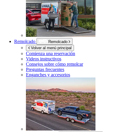
Remolcado
Remolcado
Volver al menú principal
Comienza una reservación
Videos instructivos
Consejos sobre cómo remolcar
Preguntas frecuentes
Enganches y accesorios