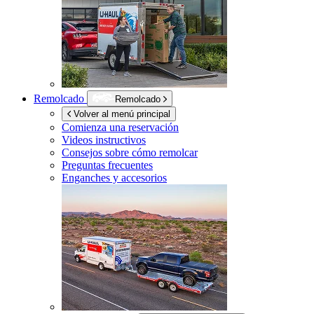
Remolcado
Remolcado
Volver al menú principal
Comienza una reservación
Videos instructivos
Consejos sobre cómo remolcar
Preguntas frecuentes
Enganches y accesorios