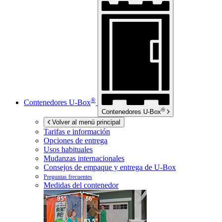
®
Contenedores
U-Box
®
Contenedores
U-Box
Volver al menú principal
Tarifas e información
Opciones de entrega
Usos habituales
Mudanzas internacionales
Consejos de empaque y entrega de
U-Box
Preguntas frecuentes
Medidas del contenedor