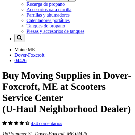
Recarga de propano
Accesorios para parrilla
Parrillas y ahumadores
Calentadores portátiles
Tanques de propano
Piezas y accesorios de tanques
Maine
ME
Dover-Foxcroft
04426
Buy Moving Supplies in Dover-
Foxcroft, ME at Scooters
Service Center
(U-Haul Neighborhood Dealer)
434 comentarios
180 Summer St Dover-Foxcroft, ME 04426