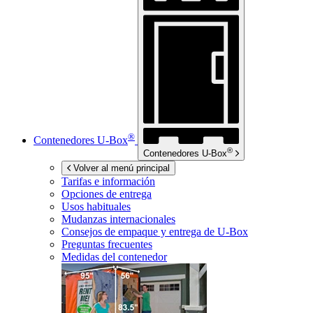
®
Contenedores
U-Box
®
Contenedores
U-Box
Volver al menú principal
Tarifas e información
Opciones de entrega
Usos habituales
Mudanzas internacionales
Consejos de empaque y entrega de
U-Box
Preguntas frecuentes
Medidas del contenedor