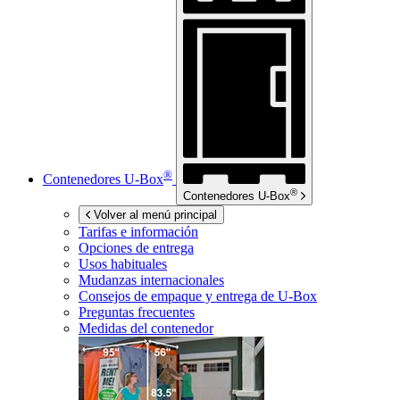
®
Contenedores
U-Box
®
Contenedores
U-Box
Volver al menú principal
Tarifas e información
Opciones de entrega
Usos habituales
Mudanzas internacionales
Consejos de empaque y entrega de
U-Box
Preguntas frecuentes
Medidas del contenedor