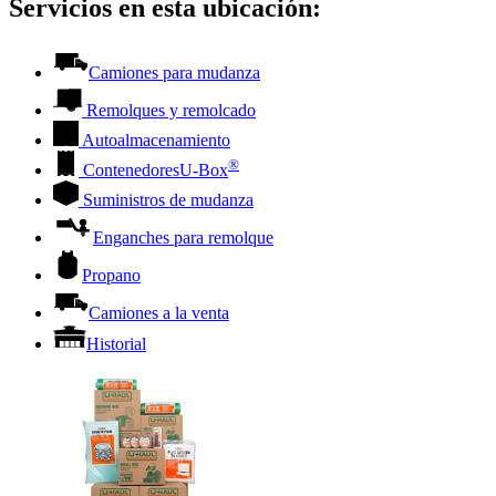
Servicios en esta ubicación:
Camiones para mudanza
Remolques y remolcado
Autoalmacenamiento
®
Contenedores
U-Box
Suministros de mudanza
Enganches para remolque
Propano
Camiones a la venta
Historial