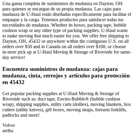
Una gama completa de suministros de mudanza en Dayton, OH
para quienes se encargan de su propia mudanza. Las cajas para
mudanza de U-Haul están diseñadas específicamente para facilitar el
empaque y la carga. Tenemos productos para satisfacer todas tus
necesidades de mudanza. Whether its boxes, packing tape, bubble
cushion wrap or any other type of packing supplies, U-Haul wants
to make moving that much easier for you. We offer free shipping to
Dayton, OH, 45432 or anywhere within the contiguous U.S. on all
orders over $50 and in Canada on all orders over $100, or choose
in-store pick up at U-Haul Moving & Storage of Riverside for same-
day service!
Encuentra suministros de mudanza: cajas para
mudanza, cinta, cerrojos y artículos para protección
en 45432
Get popular packing supplies at U-Haul Moving & Storage of
Riverside such as: duct tape, Enviro-Bubble® (bubble cushion
wrap), shipping supplies, utility carts (dollies), moving blankets, box
cutters (utility knives), gift boxes, moving straps, forearm forklifts,
padlocks and more!
Volver
arriba