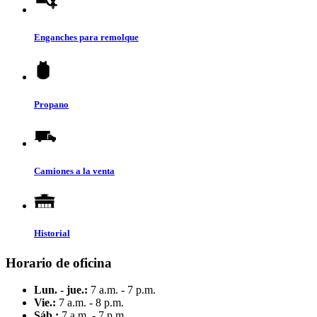
Enganches para remolque
Propano
Camiones a la venta
Historial
Horario de oficina
Lun. - jue.:
7 a.m. - 7 p.m.
Vie.:
7 a.m. - 8 p.m.
Sáb.:
7 a.m. - 7 p.m.