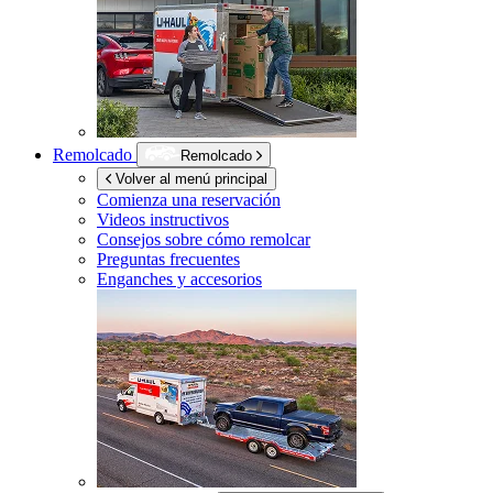
Remolcado
Remolcado
Volver al menú principal
Comienza una reservación
Videos instructivos
Consejos sobre cómo remolcar
Preguntas frecuentes
Enganches y accesorios