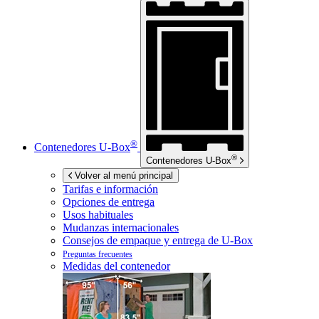
®
Contenedores
U-Box
®
Contenedores
U-Box
Volver al menú principal
Tarifas e información
Opciones de entrega
Usos habituales
Mudanzas internacionales
Consejos de empaque y entrega de
U-Box
Preguntas frecuentes
Medidas del contenedor