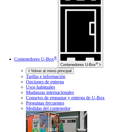
®
Contenedores
U-Box
®
Contenedores
U-Box
Volver al menú principal
Tarifas e información
Opciones de entrega
Usos habituales
Mudanzas internacionales
Consejos de empaque y entrega de
U-Box
Preguntas frecuentes
Medidas del contenedor