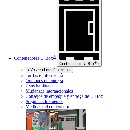
®
Contenedores
U-Box
®
Contenedores
U-Box
Volver al menú principal
Tarifas e información
Opciones de entrega
Usos habituales
Mudanzas internacionales
Consejos de empaque y entrega de
U-Box
Preguntas frecuentes
Medidas del contenedor