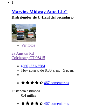
1
Marvins Midway Auto LLC
Distribuidor de U-Haul del vecindario
Ver
fotos
28 Amston Rd
Colchester, CT 06415
(860) 531-3584
Hoy abierto de 8:30 a. m. - 5 p. m.
467 comentarios
Distancia estimada
0.4 millas
467 comentarios