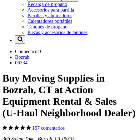
Recarga de propano
Accesorios para parrilla
Parrillas y ahumadores
Calentadores portátiles
Tanques de propano
Piezas y accesorios de tanques
Connecticut
CT
Bozrah
06334
Buy Moving Supplies in
Bozrah, CT at Action
Equipment Rental & Sales
(U-Haul Neighborhood Dealer)
157 comentarios
366 Salem Tpke Bozrah, CT 06334