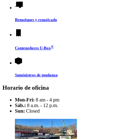
Remolques y remolcado
®
Contenedores
U-Box
Suministros de mudanza
Horario de oficina
Mon-Fri:
8 am - 4 pm
Sáb.:
8 a.m. - 12 p.m.
Sun:
Closed