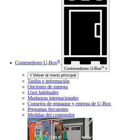
®
Contenedores
U-Box
®
Contenedores
U-Box
Volver al menú principal
Tarifas e información
Opciones de entrega
Usos habituales
Mudanzas internacionales
Consejos de empaque y entrega de
U-Box
Preguntas frecuentes
Medidas del contenedor