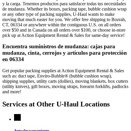
y la carga. Tenemos productos para satisfacer todas tus necesidades
de mudanza. Whether its boxes, packing tape, bubble cushion wrap
or any other type of packing supplies, U-Haul wants to make
moving that much easier for you. We offer free shipping to Bozrah,
CT, 06334 or anywhere within the contiguous U.S. on all orders
over $50 and in Canada on all orders over $100, or choose in-store
pick up at Action Equipment Rental & Sales for same-day service!
Encuentra suministros de mudanza: cajas para
mudanza, cinta, cerrojos y artículos para protección
en 06334
Get popular packing supplies at Action Equipment Rental & Sales
such as: duct tape, Enviro-Bubble® (bubble cushion wrap),
shipping supplies, utility carts (dollies), moving blankets, box cutters
(utility knives), gift boxes, moving straps, forearm forklifts, padlocks
and more!
Services at Other
U-Haul
Locations
Autoalmacenamiento