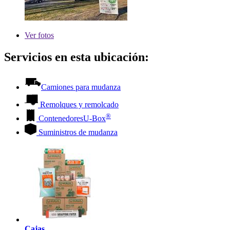
Ver
fotos
Servicios en esta ubicación:
Camiones para mudanza
Remolques y remolcado
®
Contenedores
U-Box
Suministros de mudanza
Cajas