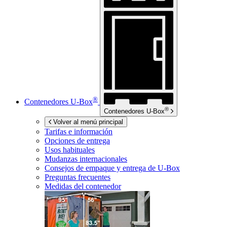
®
Contenedores
U-Box
®
Contenedores
U-Box
Volver al menú principal
Tarifas e información
Opciones de entrega
Usos habituales
Mudanzas internacionales
Consejos de empaque y entrega de
U-Box
Preguntas frecuentes
Medidas del contenedor