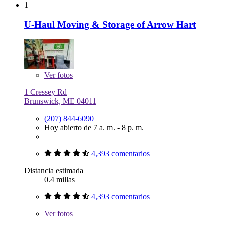
1
U-Haul Moving & Storage of Arrow Hart
Ver
fotos
1 Cressey Rd
Brunswick, ME 04011
(207) 844-6090
Hoy abierto de 7 a. m. - 8 p. m.
4,393 comentarios
Distancia estimada
0.4 millas
4,393 comentarios
Ver
fotos