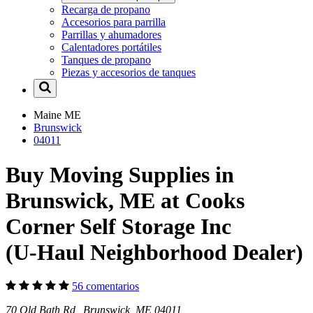
Recarga de propano
Accesorios para parrilla
Parrillas y ahumadores
Calentadores portátiles
Tanques de propano
Piezas y accesorios de tanques
Maine
ME
Brunswick
04011
Buy Moving Supplies in
Brunswick, ME at Cooks
Corner Self Storage Inc
(U-Haul Neighborhood Dealer)
56 comentarios
70 Old Bath Rd Brunswick, ME 04011