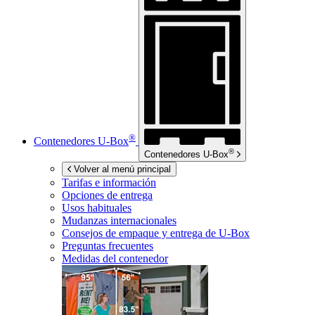
®
Contenedores
U-Box
®
Contenedores
U-Box
Volver al menú principal
Tarifas e información
Opciones de entrega
Usos habituales
Mudanzas internacionales
Consejos de empaque y entrega de
U-Box
Preguntas frecuentes
Medidas del contenedor