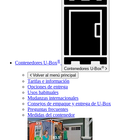
®
Contenedores
U-Box
®
Contenedores
U-Box
Volver al menú principal
Tarifas e información
Opciones de entrega
Usos habituales
Mudanzas internacionales
Consejos de empaque y entrega de
U-Box
Preguntas frecuentes
Medidas del contenedor