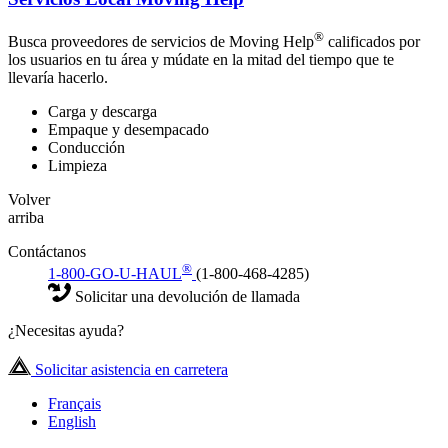
®
Busca proveedores de servicios de Moving Help
calificados por
los usuarios en tu área y múdate en la mitad del tiempo que te
llevaría hacerlo.
Carga y descarga
Empaque y desempacado
Conducción
Limpieza
Volver
arriba
Contáctanos
®
1-800-GO-U-HAUL
(1-800-468-4285)
Solicitar una devolución de llamada
¿Necesitas ayuda?
Solicitar asistencia en carretera
Français
English