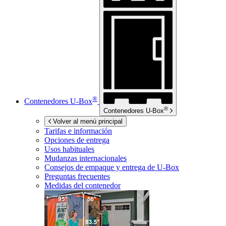
®
Contenedores
U-Box
®
Contenedores
U-Box
Volver al menú principal
Tarifas e información
Opciones de entrega
Usos habituales
Mudanzas internacionales
Consejos de empaque y entrega de
U-Box
Preguntas frecuentes
Medidas del contenedor