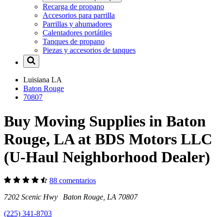
Recarga de propano
Accesorios para parrilla
Parrillas y ahumadores
Calentadores portátiles
Tanques de propano
Piezas y accesorios de tanques
Luisiana
LA
Baton Rouge
70807
Buy Moving Supplies in Baton
Rouge, LA at BDS Motors LLC
(U-Haul Neighborhood Dealer)
88 comentarios
7202 Scenic Hwy Baton Rouge, LA 70807
(225) 341-8703