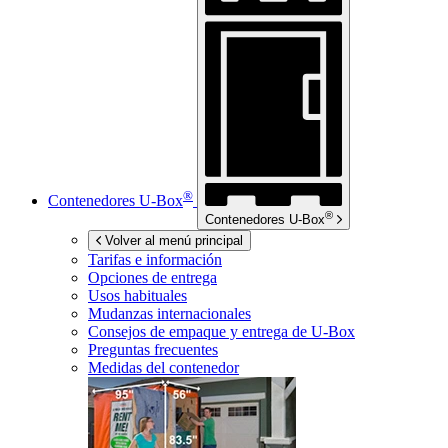
®
Contenedores
U-Box
®
Contenedores
U-Box
Volver al menú principal
Tarifas e información
Opciones de entrega
Usos habituales
Mudanzas internacionales
Consejos de empaque y entrega de
U-Box
Preguntas frecuentes
Medidas del contenedor