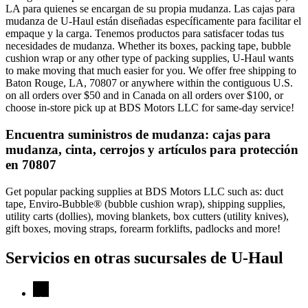
LA para quienes se encargan de su propia mudanza. Las cajas para
mudanza de U-Haul están diseñadas específicamente para facilitar el
empaque y la carga. Tenemos productos para satisfacer todas tus
necesidades de mudanza. Whether its boxes, packing tape, bubble
cushion wrap or any other type of packing supplies, U-Haul wants
to make moving that much easier for you. We offer free shipping to
Baton Rouge, LA, 70807 or anywhere within the contiguous U.S.
on all orders over $50 and in Canada on all orders over $100, or
choose in-store pick up at BDS Motors LLC for same-day service!
Encuentra suministros de mudanza: cajas para
mudanza, cinta, cerrojos y artículos para protección
en 70807
Get popular packing supplies at BDS Motors LLC such as: duct
tape, Enviro-Bubble® (bubble cushion wrap), shipping supplies,
utility carts (dollies), moving blankets, box cutters (utility knives),
gift boxes, moving straps, forearm forklifts, padlocks and more!
Servicios en otras sucursales de
U-Haul