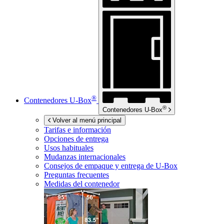
®
Contenedores
U-Box
®
Contenedores
U-Box
Volver al menú principal
Tarifas e información
Opciones de entrega
Usos habituales
Mudanzas internacionales
Consejos de empaque y entrega de
U-Box
Preguntas frecuentes
Medidas del contenedor