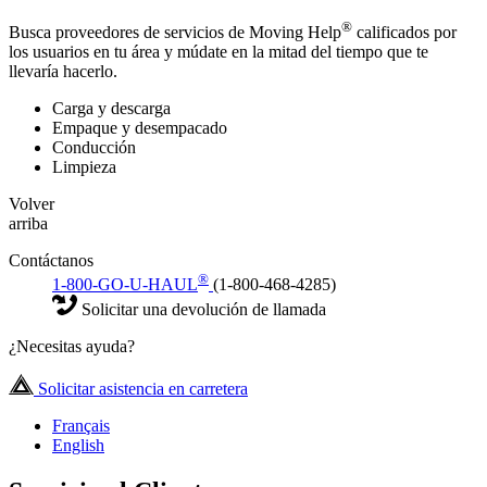
®
Busca proveedores de servicios de Moving Help
calificados por
los usuarios en tu área y múdate en la mitad del tiempo que te
llevaría hacerlo.
Carga y descarga
Empaque y desempacado
Conducción
Limpieza
Volver
arriba
Contáctanos
®
1-800-GO-U-HAUL
(1-800-468-4285)
Solicitar una devolución de llamada
¿Necesitas ayuda?
Solicitar asistencia en carretera
Français
English