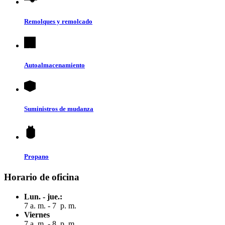
Remolques y remolcado
Autoalmacenamiento
Suministros de mudanza
Propano
Horario de oficina
Lun. - jue.:
7 a. m. - 7 p. m.
Viernes
7 a. m. - 8 p. m.