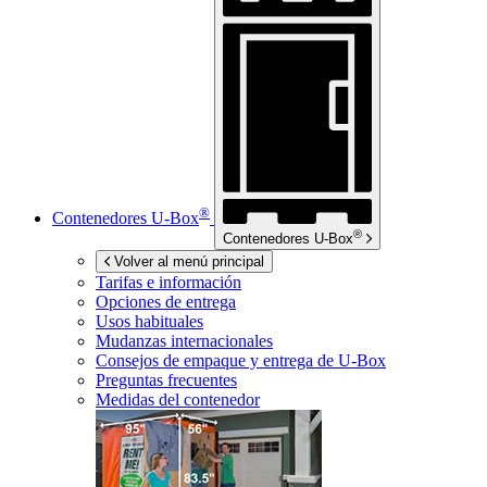
®
Contenedores
U-Box
®
Contenedores
U-Box
Volver al menú principal
Tarifas e información
Opciones de entrega
Usos habituales
Mudanzas internacionales
Consejos de empaque y entrega de
U-Box
Preguntas frecuentes
Medidas del contenedor