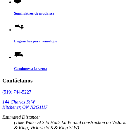
Suministros de mudanza
Enganches para remolque
Camiones a la venta
Contáctanos
(519) 744-5227
144 Charles St W
Kitchener, ON N2G1H7
Estimated Distance:
(Take Water St S to Halls Ln W road construction on Victoria
& King, Victoria St S & King St W)