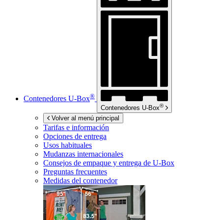
®
Contenedores
U-Box
®
Contenedores
U-Box
Volver al menú principal
Tarifas e información
Opciones de entrega
Usos habituales
Mudanzas internacionales
Consejos de empaque y entrega de
U-Box
Preguntas frecuentes
Medidas del contenedor