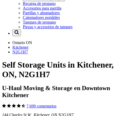
Recarga de propano
Accesorios para parrilla
Parrillas y ahumadores
Calentadores portátiles
Tanques de propano
Piezas y accesorios de tanques
Ontario
ON
Kitchener
N2G1H7
Self Storage Units in Kitchener,
ON, N2G1H7
U-Haul Moving & Storage en Downtown
Kitchener
7,699 comentarios
144 Charles St W Kitchener, ON N2G1H7