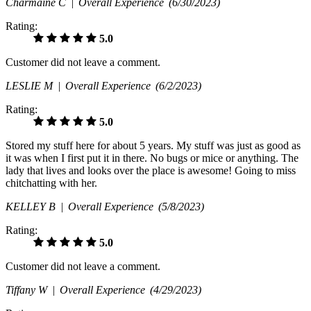
Charmaine C |
Overall Experience
(6/30/2023)
Rating:
5.0
Customer did not leave a comment.
LESLIE M |
Overall Experience
(6/2/2023)
Rating:
5.0
Stored my stuff here for about 5 years. My stuff was just as good as
it was when I first put it in there. No bugs or mice or anything. The
lady that lives and looks over the place is awesome! Going to miss
chitchatting with her.
KELLEY B |
Overall Experience
(5/8/2023)
Rating:
5.0
Customer did not leave a comment.
Tiffany W |
Overall Experience
(4/29/2023)