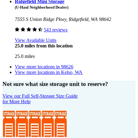
Ridgefield Mini Storage
(U-Haul Neighborhood Dealer)
7555 S Union Ridge Pkwy, Ridgefield, WA 98642
543 reviews
View Available Units
25.0 miles from this location
25.0 miles
View more locations in
98626
View more locations in
Kelso, WA
Not sure what size storage unit to reserve?
View our Full Self-Storage Size Guide
for More Help