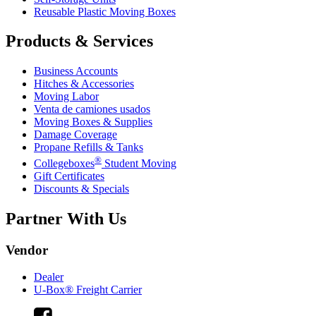
Reusable Plastic Moving Boxes
Products & Services
Business Accounts
Hitches & Accessories
Moving Labor
Venta de camiones usados
Moving Boxes & Supplies
Damage Coverage
Propane Refills & Tanks
®
Collegeboxes
Student Moving
Gift Certificates
Discounts & Specials
Partner With Us
Vendor
Dealer
U-Box® Freight Carrier