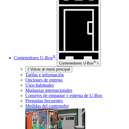
®
Contenedores
U-Box
®
Contenedores
U-Box
Volver al menú principal
Tarifas e información
Opciones de entrega
Usos habituales
Mudanzas internacionales
Consejos de empaque y entrega de
U-Box
Preguntas frecuentes
Medidas del contenedor