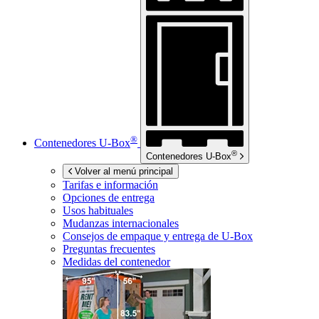
®
Contenedores
U-Box
®
Contenedores
U-Box
Volver al menú principal
Tarifas e información
Opciones de entrega
Usos habituales
Mudanzas internacionales
Consejos de empaque y entrega de
U-Box
Preguntas frecuentes
Medidas del contenedor