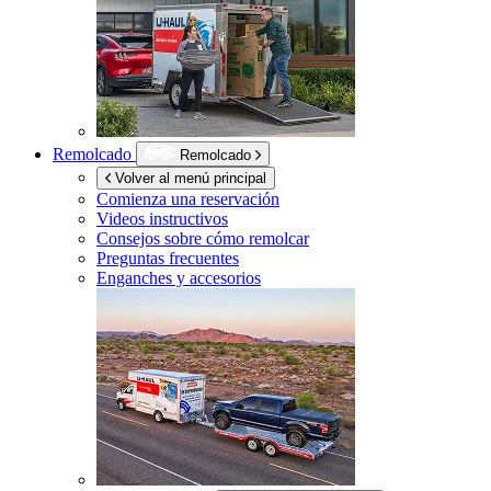
Remolcado
Remolcado
Volver al menú principal
Comienza una reservación
Videos instructivos
Consejos sobre cómo remolcar
Preguntas frecuentes
Enganches y accesorios