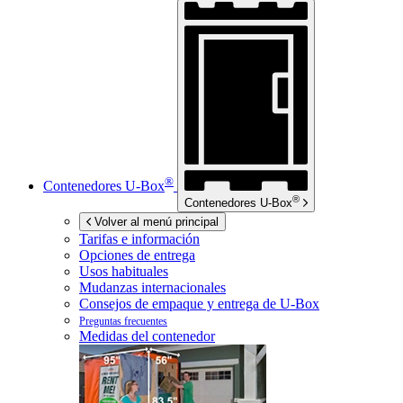
®
Contenedores
U-Box
®
Contenedores
U-Box
Volver al menú principal
Tarifas e información
Opciones de entrega
Usos habituales
Mudanzas internacionales
Consejos de empaque y entrega de
U-Box
Preguntas frecuentes
Medidas del contenedor