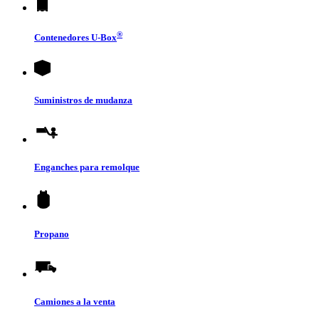
®
Contenedores
U-Box
Suministros de mudanza
Enganches para remolque
Propano
Camiones a la venta