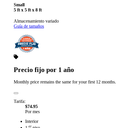
Small
5 ft x 5 ft x 8 ft
Almacenamiento variado
Guía de tamaños
Precio fijo por 1 año
Monthly price remains the same for your first 12 months.
Tarifa:
$74.95
Por mes
Interior
er
1.
piso