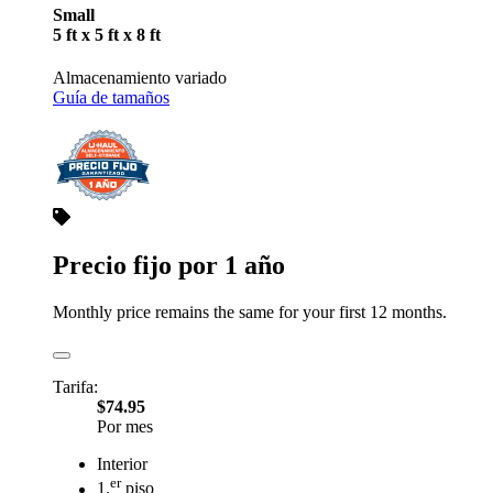
Small
5 ft x 5 ft x 8 ft
Almacenamiento variado
Guía de tamaños
Precio fijo por 1 año
Monthly price remains the same for your first 12 months.
Tarifa:
$74.95
Por mes
Interior
er
1.
piso