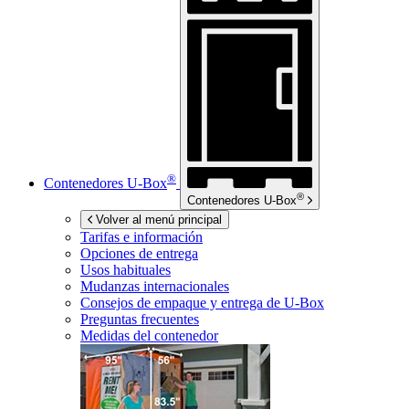
®
Contenedores
U-Box
®
Contenedores
U-Box
Volver al menú principal
Tarifas e información
Opciones de entrega
Usos habituales
Mudanzas internacionales
Consejos de empaque y entrega de
U-Box
Preguntas frecuentes
Medidas del contenedor