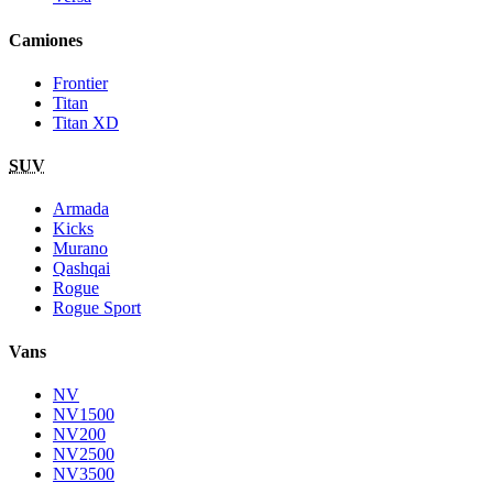
Camiones
Frontier
Titan
Titan XD
SUV
Armada
Kicks
Murano
Qashqai
Rogue
Rogue Sport
Vans
NV
NV1500
NV200
NV2500
NV3500