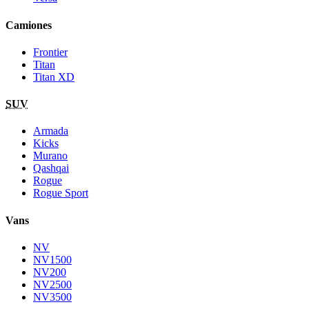
Camiones
Frontier
Titan
Titan XD
SUV
Armada
Kicks
Murano
Qashqai
Rogue
Rogue Sport
Vans
NV
NV1500
NV200
NV2500
NV3500