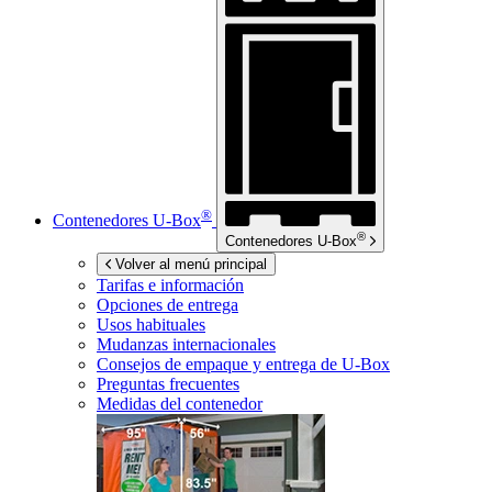
®
Contenedores
U-Box
®
Contenedores
U-Box
Volver al menú principal
Tarifas e información
Opciones de entrega
Usos habituales
Mudanzas internacionales
Consejos de empaque y entrega de
U-Box
Preguntas frecuentes
Medidas del contenedor