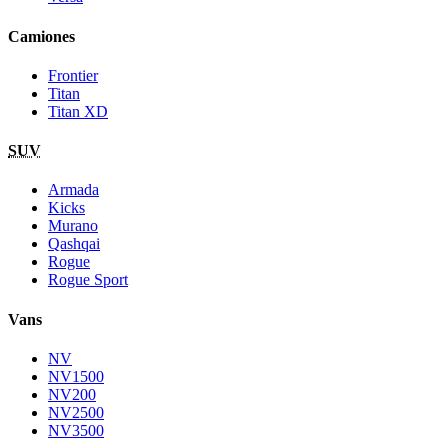
Camiones
Frontier
Titan
Titan XD
SUV
Armada
Kicks
Murano
Qashqai
Rogue
Rogue Sport
Vans
NV
NV1500
NV200
NV2500
NV3500