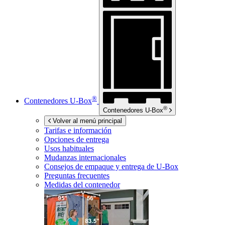
®
Contenedores
U-Box
®
Contenedores
U-Box
Volver al menú principal
Tarifas e información
Opciones de entrega
Usos habituales
Mudanzas internacionales
Consejos de empaque y entrega de
U-Box
Preguntas frecuentes
Medidas del contenedor