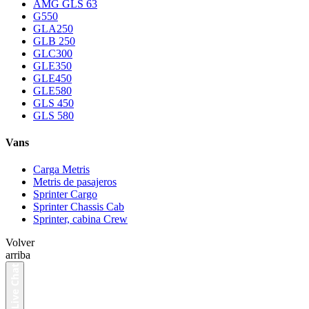
AMG GLS 63
G550
GLA250
GLB 250
GLC300
GLE350
GLE450
GLE580
GLS 450
GLS 580
Vans
Carga Metris
Metris de pasajeros
Sprinter Cargo
Sprinter Chassis Cab
Sprinter, cabina Crew
Volver
arriba