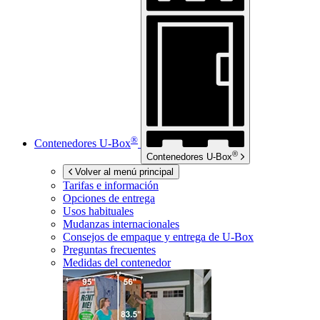
®
Contenedores
U-Box
®
Contenedores
U-Box
Volver al menú principal
Tarifas e información
Opciones de entrega
Usos habituales
Mudanzas internacionales
Consejos de empaque y entrega de
U-Box
Preguntas frecuentes
Medidas del contenedor