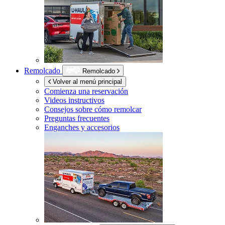
Remolcado
Remolcado
Volver al menú principal
Comienza una reservación
Videos instructivos
Consejos sobre cómo remolcar
Preguntas frecuentes
Enganches y accesorios