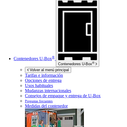
®
Contenedores
U-Box
®
Contenedores
U-Box
Volver al menú principal
Tarifas e información
Opciones de entrega
Usos habituales
Mudanzas internacionales
Consejos de empaque y entrega de
U-Box
Preguntas frecuentes
Medidas del contenedor