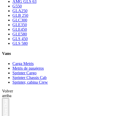
AMG GLS 63
G550
GLA250
GLB 250
GLC300
GLE350
GLE450
GLE580
GLS 450
GLS 580
Vans
Carga Metris
Metris de pasajeros
Sprinter Cargo
Sprinter Chassis Cab
Sprinter, cabina Crew
Volver
arriba