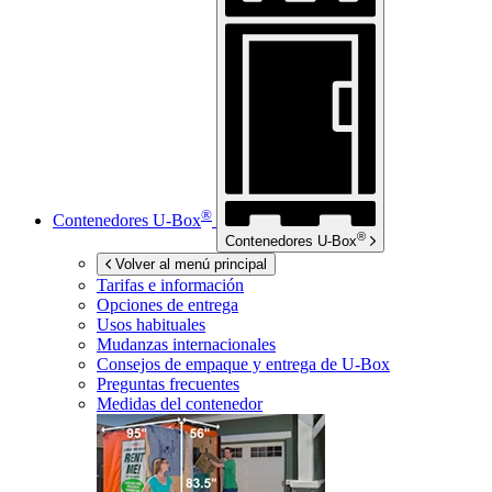
®
Contenedores
U-Box
®
Contenedores
U-Box
Volver al menú principal
Tarifas e información
Opciones de entrega
Usos habituales
Mudanzas internacionales
Consejos de empaque y entrega de
U-Box
Preguntas frecuentes
Medidas del contenedor