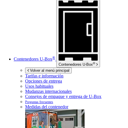
®
Contenedores
U-Box
®
Contenedores
U-Box
Volver al menú principal
Tarifas e información
Opciones de entrega
Usos habituales
Mudanzas internacionales
Consejos de empaque y entrega de
U-Box
Preguntas frecuentes
Medidas del contenedor