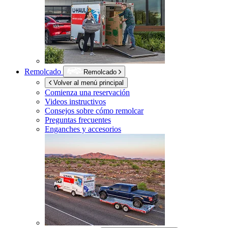
Remolcado
Remolcado
Volver al menú principal
Comienza una reservación
Videos instructivos
Consejos sobre cómo remolcar
Preguntas frecuentes
Enganches y accesorios