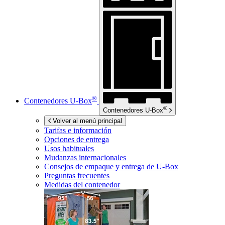
®
Contenedores
U-Box
®
Contenedores
U-Box
Volver al menú principal
Tarifas e información
Opciones de entrega
Usos habituales
Mudanzas internacionales
Consejos de empaque y entrega de
U-Box
Preguntas frecuentes
Medidas del contenedor