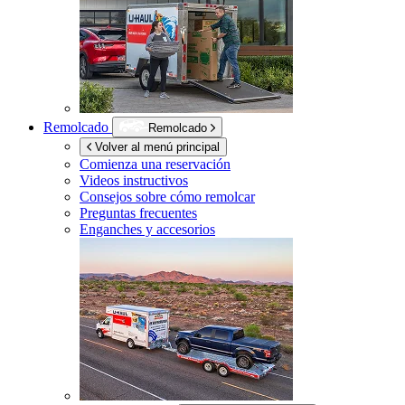
Remolcado
Remolcado
Volver al menú principal
Comienza una reservación
Videos instructivos
Consejos sobre cómo remolcar
Preguntas frecuentes
Enganches y accesorios