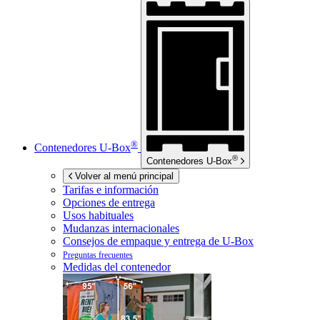
®
Contenedores
U-Box
®
Contenedores
U-Box
Volver al menú principal
Tarifas e información
Opciones de entrega
Usos habituales
Mudanzas internacionales
Consejos de empaque y entrega de
U-Box
Preguntas frecuentes
Medidas del contenedor