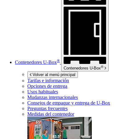
®
Contenedores
U-Box
®
Contenedores
U-Box
Volver al menú principal
Tarifas e información
Opciones de entrega
Usos habituales
Mudanzas internacionales
Consejos de empaque y entrega de
U-Box
Preguntas frecuentes
Medidas del contenedor