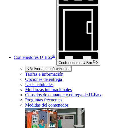
®
Contenedores
U-Box
®
Contenedores
U-Box
Volver al menú principal
Tarifas e información
Opciones de entrega
Usos habituales
Mudanzas internacionales
Consejos de empaque y entrega de
U-Box
Preguntas frecuentes
Medidas del contenedor