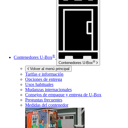
®
Contenedores
U-Box
®
Contenedores
U-Box
Volver al menú principal
Tarifas e información
Opciones de entrega
Usos habituales
Mudanzas internacionales
Consejos de empaque y entrega de
U-Box
Preguntas frecuentes
Medidas del contenedor