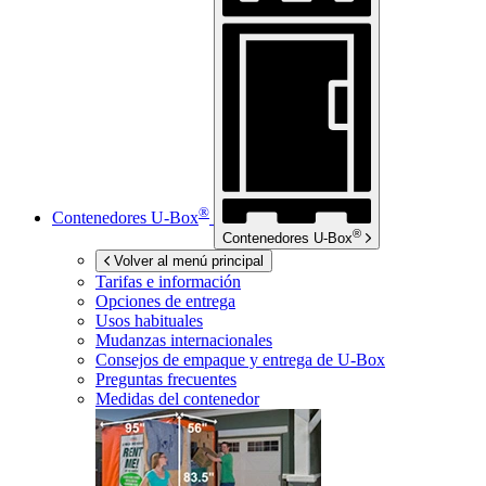
®
Contenedores
U-Box
®
Contenedores
U-Box
Volver al menú principal
Tarifas e información
Opciones de entrega
Usos habituales
Mudanzas internacionales
Consejos de empaque y entrega de
U-Box
Preguntas frecuentes
Medidas del contenedor