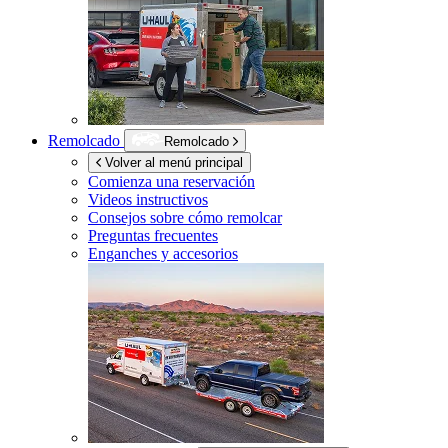
Remolcado
Remolcado
Volver al menú principal
Comienza una reservación
Videos instructivos
Consejos sobre cómo remolcar
Preguntas frecuentes
Enganches y accesorios