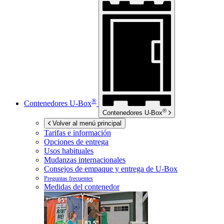
®
Contenedores
U-Box
®
Contenedores
U-Box
Volver al menú principal
Tarifas e información
Opciones de entrega
Usos habituales
Mudanzas internacionales
Consejos de empaque y entrega de
U-Box
Preguntas frecuentes
Medidas del contenedor