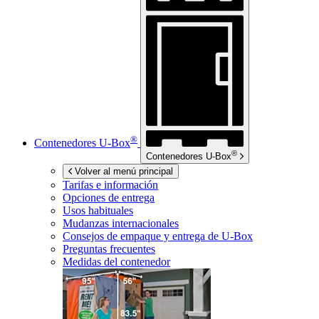
®
Contenedores
U-Box
®
Contenedores
U-Box
Volver al menú principal
Tarifas e información
Opciones de entrega
Usos habituales
Mudanzas internacionales
Consejos de empaque y entrega de
U-Box
Preguntas frecuentes
Medidas del contenedor