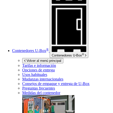
®
Contenedores
U-Box
®
Contenedores
U-Box
Volver al menú principal
Tarifas e información
Opciones de entrega
Usos habituales
Mudanzas internacionales
Consejos de empaque y entrega de
U-Box
Preguntas frecuentes
Medidas del contenedor