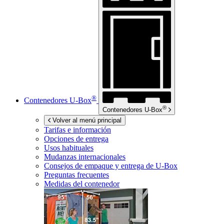
®
Contenedores
U-Box
®
Contenedores
U-Box
Volver al menú principal
Tarifas e información
Opciones de entrega
Usos habituales
Mudanzas internacionales
Consejos de empaque y entrega de
U-Box
Preguntas frecuentes
Medidas del contenedor