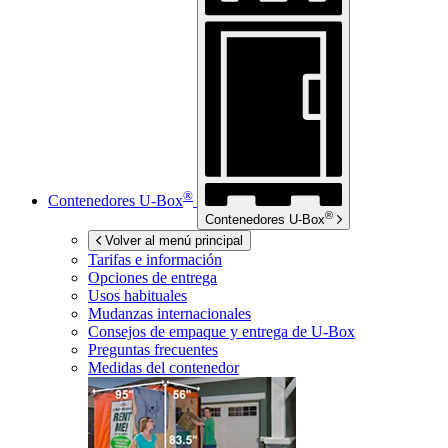
®
Contenedores
U-Box
®
Contenedores
U-Box
Volver al menú principal
Tarifas e información
Opciones de entrega
Usos habituales
Mudanzas internacionales
Consejos de empaque y entrega de
U-Box
Preguntas frecuentes
Medidas del contenedor