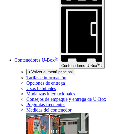
®
Contenedores
U-Box
®
Contenedores
U-Box
Volver al menú principal
Tarifas e información
Opciones de entrega
Usos habituales
Mudanzas internacionales
Consejos de empaque y entrega de
U-Box
Preguntas frecuentes
Medidas del contenedor