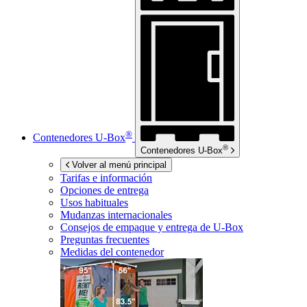
®
Contenedores
U-Box
®
Contenedores
U-Box
Volver al menú principal
Tarifas e información
Opciones de entrega
Usos habituales
Mudanzas internacionales
Consejos de empaque y entrega de
U-Box
Preguntas frecuentes
Medidas del contenedor